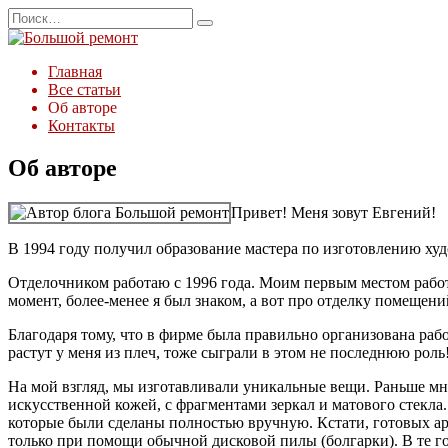
Перейти
Search
к
for:
содержанию
Главная
Все статьи
Об авторе
Контакты
Об авторе
Привет! Меня зовут Евгений!
В 1994 году получил образование мастера по изготовлению ху
Отделочником работаю с 1996 года. Моим первым местом работ
момент, более-менее я был знаком, а вот про отделку помещени
Благодаря тому, что в фирме была правильно организована рабо
растут у меня из плеч, тоже сыграли в этом не последнюю роль
На мой взгляд, мы изготавливали уникальные вещи. Раньше мн
искусственной кожей, с фрагментами зеркал и матового стекла
которые были сделаны полностью вручную. Кстати, готовых аро
только при помощи обычной дисковой пилы (болгарки). В те г