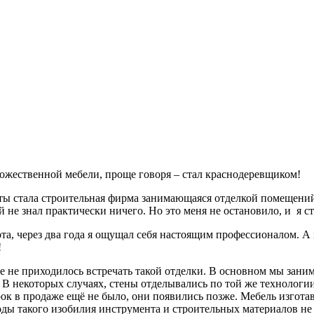
дожественной мебели, проще говоря – стал краснодеревщиком!
ы стала строительная фирма занимающаяся отделкой помещений 
й не знал практически ничего. Но это меня не остановило, и я 
та, через два года я ощущал себя настоящим профессионалом. А 
!
е не приходилось встречать такой отделки. В основном мы зани
. В некоторых случаях, стены отделывались по той же технологи
к в продаже ещё не было, они появились позже. Мебель изготав
оды такого изобилия инструмента и строительных материалов не